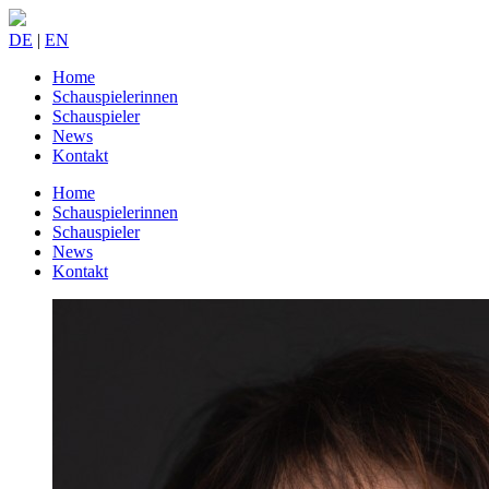
DE
|
EN
Home
Schauspielerinnen
Schauspieler
News
Kontakt
Home
Schauspielerinnen
Schauspieler
News
Kontakt