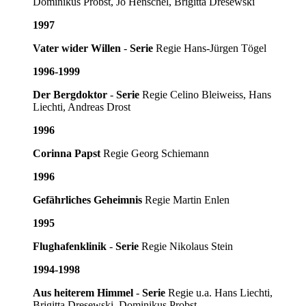
Dominikus Probst, Jo Henschel, Brigitta Dresewski
1997
Vater wider Willen
-
Serie
Regie Hans-Jürgen Tögel
1996-1999
Der Bergdoktor
-
Serie
Regie Celino Bleiweiss, Hans
Liechti, Andreas Drost
1996
Corinna Papst
Regie Georg Schiemann
1996
Gefährliches Geheimnis
Regie Martin Enlen
1995
Flughafenklinik
-
Serie
Regie Nikolaus Stein
1994-1998
Aus heiterem Himmel
-
Serie
Regie u.a. Hans Liechti,
Brigitta Dresewski, Dominikus Probst